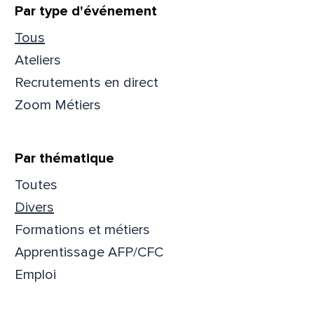
Filtrer
Par type d'événement
Tous
Ateliers
Que
Recrutements en direct
Zoom Métiers
pa
Par thématique
Prén
Toutes
Divers
Adres
Formations et métiers
Apprentissage AFP/CFC
Emploi
Mess
Comm