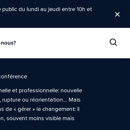
le public du lundi au jeudi entre 10h et
Ferm
-nous?
Reche
oconférence
lle et professionnelle: nouvelle
, rupture ou réorientation… Mais
pas de « gérer » le changement: il
on, souvent moins visible mais