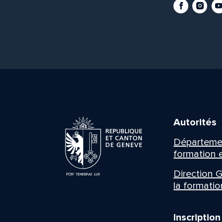
Facebook
Instag
Yo
Autorités
Département
formation e
Direction G
la formatio
Inscriptio