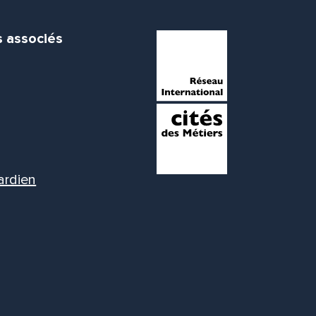
s associés
ardien