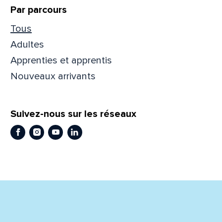
Par parcours
Tous
Adultes
Apprenties et apprentis
En
En
Nouveaux arrivants
Suivez-nous sur les réseaux
Facebook
Instagram
Youtube
LinkedIn