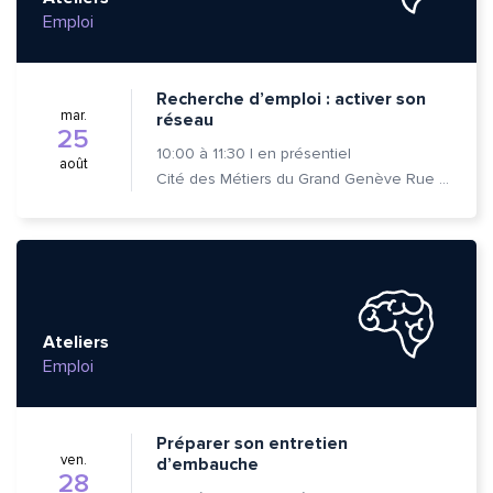
Emploi
Recherche d’emploi : activer son
mar.
réseau
Envoyer
Envoyer
25
10:00
à
11:30
|
en présentiel
août
Cité des Métiers du Grand Genève Rue Prévost-Martin 6 1205 Genève
Ateliers
Emploi
Préparer son entretien
ven.
d’embauche
28