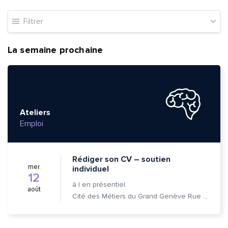
Filtrer
La semaine prochaine
Ateliers
Emploi
Rédiger son CV – soutien
mer.
individuel
12
à
|
en présentiel
août
Cité des Métiers du Grand Genève Rue Prévost-Martin 6 1205 Genève