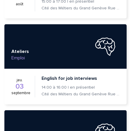
15:00
à
17:00
|
en présentiel
août
Cité des Métiers du Grand Genève Rue Prévost-Martin 6 1205 Genève
Ateliers
Emploi
English for job interviews
jeu.
03
14:00
à
16:00
|
en présentiel
septembre
Cité des Métiers du Grand Genève Rue Prévost-Martin 6 1205 Genève