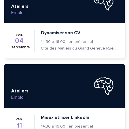
Ateliers
Emploi
Dynamiser son CV
ven.
04
14:30
à
16:00
|
en présentiel
septembre
Cité des Métiers du Grand Genève Rue Prévost-Martin 6 1205 Genève
Ateliers
Emploi
Mieux utiliser LinkedIn
ven.
11
14:30
à
16:00
|
en présentiel