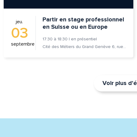
Partir en stage professionnel
jeu.
en Suisse ou en Europe
03
17:30
à
18:30
|
en présentiel
septembre
Cité des Métiers du Grand Genève 6, rue Prévost-Martin 1205 Genève
Voir plus d