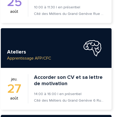
25
10:00
à
11:30
|
en présentiel
août
Cité des Métiers du Grand Genève Rue Prévost-Martin 6 1205 Genève
Ateliers
Apprentissage AFP/CFC
Accorder son CV et sa lettre
jeu.
de motivation
27
14:00
à
16:00
|
en présentiel
août
Cité des Métiers du Grand Genève 6 Rue Prévost-Martin 1205 Genève