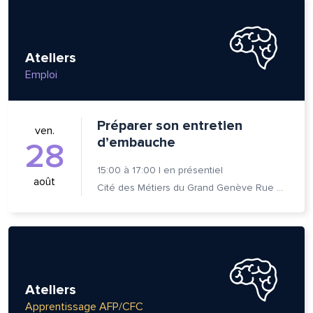
Ateliers
Emploi
Préparer son entretien
ven.
d’embauche
28
15:00
à
17:00
|
en présentiel
août
Cité des Métiers du Grand Genève Rue Prévost-Martin 6 1205 Genève
Ateliers
Apprentissage AFP/CFC