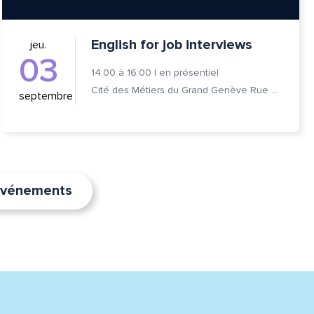
English for job interviews
jeu.
03
14:00
à
16:00
|
en présentiel
Cité des Métiers du Grand Genève Rue Prévost-Martin 6 1205 Genève
septembre
’événements