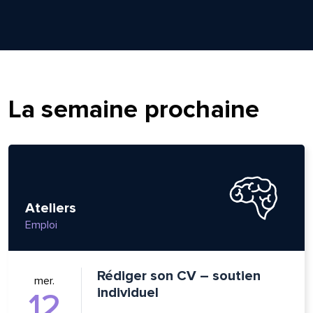
La semaine prochaine
Ateliers
Emploi
lle est la pertinence de ce
Rédiger son CV – soutien
ge?
mer.
individuel
12