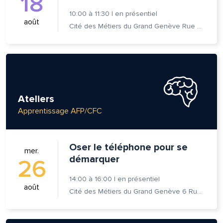
18
10:00
à
11:30
|
en présentiel
août
Cité des Métiers du Grand Genève Rue Prévost-Martin 6 1205 Genève
Ateliers
Apprentissage AFP/CFC
Oser le téléphone pour se
mer.
démarquer
26
14:00
à
16:00
|
en présentiel
août
Cité des Métiers du Grand Genève 6 Rue Prévost-Martin 1205 Genève