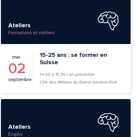
Ateliers
Formations et métiers
15-25 ans : se former en
mer.
Suisse
02
14:00
à
15:30
|
en présentiel
septembre
Cité des Métiers du Grand Genève Rue Prévost-Martin 6 1205 Genève
Ateliers
Emploi