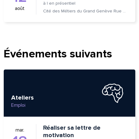
à
|
en présentiel
août
om et nom*
Cité des Métiers du Grand Genève Rue Prévost-Martin 6 1205 Genève
se e-mail*
Événements suivants
age*
entaire*
Ateliers
Emploi
voyer
voyer
Réaliser sa lettre de
mar.
motivation