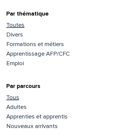
Prén
Par thématique
Toutes
Divers
Adres
Formations et métiers
Apprentissage AFP/CFC
Emploi
Mess
Comm
Par parcours
Tous
Adultes
En
En
Apprenties et apprentis
Nouveaux arrivants