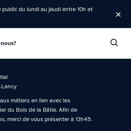
le public du lundi au jeudi entre 10h et
Ferm
-nous?
Reche
iel
t-Lancy
ux métiers en lien avec les
er du Bois de la Bâtie. Afin de
ons, merci de vous présenter à 13h45.