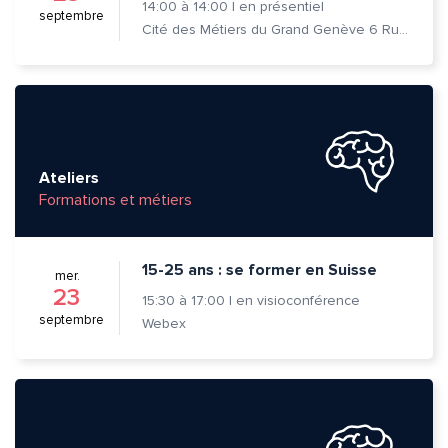
14:00
à
14:00
|
en présentiel
septembre
Cité des Métiers du Grand Genève 6 Rue Prévost-Martin 1205 Genève
Ateliers
Formations et métiers
15-25 ans : se former en Suisse
mer.
23
15:30
à
17:00
|
en visioconférence
septembre
Webex
Quelle est la pertinence de cette page?