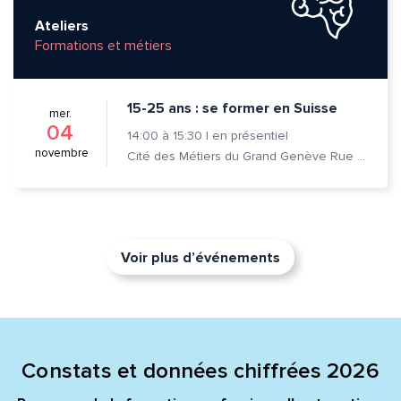
Ateliers
Formations et métiers
15-25 ans : se former en Suisse
mer.
04
14:00
à
15:30
|
en présentiel
novembre
Cité des Métiers du Grand Genève Rue Prévost-Martin 6 1205 Genève
Voir plus d’événements
Constats et données chiffrées 2026