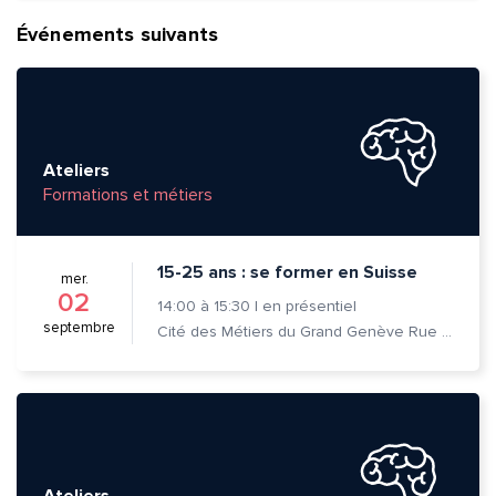
Événements suivants
Ateliers
Formations et métiers
15-25 ans : se former en Suisse
mer.
02
14:00
à
15:30
|
en présentiel
septembre
Cité des Métiers du Grand Genève Rue Prévost-Martin 6 1205 Genève
Ateliers