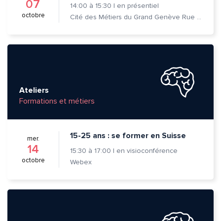
07
14:00
à
15:30
|
en présentiel
octobre
Cité des Métiers du Grand Genève Rue Prévost-Martin 6 1205 Genève
Ateliers
Formations et métiers
15-25 ans : se former en Suisse
mer.
14
15:30
à
17:00
|
en visioconférence
octobre
Webex