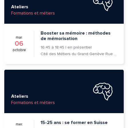
Prénom et nom*
Ateliers
Formations et métiers
Adresse e-mail*
Booster sa mémoire : méthodes
mar.
de mémorisation
06
16:45
à
18:45
|
en présentiel
octobre
Message*
Commentaire*
Cité des Métiers du Grand Genève Rue Prévost-Martin 6 1205 Genève
Envoyer
Envoyer
Ateliers
Formations et métiers
15-25 ans : se former en Suisse
mer.