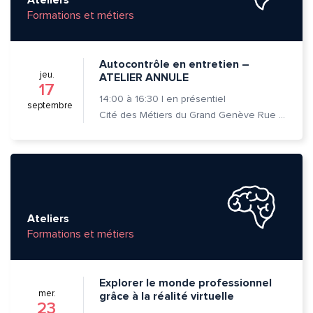
Formations et métiers
Autocontrôle en entretien –
jeu.
ATELIER ANNULE
17
14:00
à
16:30
|
en présentiel
septembre
Cité des Métiers du Grand Genève Rue Prévost-Martin 6 1205 Genève
Ateliers
Formations et métiers
Explorer le monde professionnel
mer.
grâce à la réalité virtuelle
23