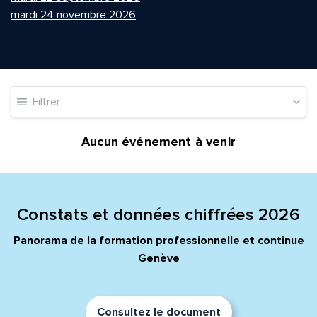
mardi 24 novembre 2026
Quelle est la pertinence de cette page?
Filtrer
Prénom et nom*
Aucun événement à venir
Adresse e-mail*
Constats et données chiffrées 2026
Panorama de la formation professionnelle et continue
Message*
Commentaire*
Genève
Consultez le document