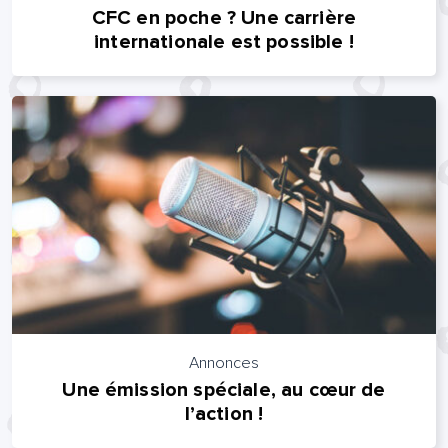
CFC en poche ? Une carrière
lle est la pertinence de ce
internationale est possible !
ge?
om et nom*
se e-mail*
age*
entaire*
Annonces
Une émission spéciale, au cœur de
l’action !