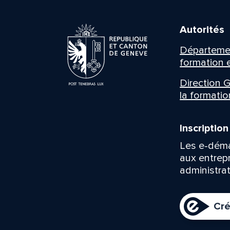
Autorités
Département
formation e
Direction G
la formatio
Inscriptio
Les e-déma
aux entrep
administrat
Cré