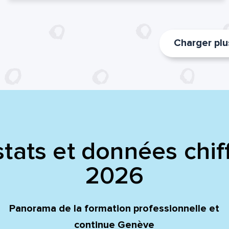
voyer
voyer
Charger plus
tats et données chif
2026
Panorama de la formation professionnelle et
continue Genève