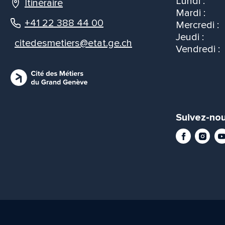
Lundi :
Itinéraire
Mardi :
+41 22 388 44 00
Mercredi :
Jeudi :
citedesmetiers@etat.ge.ch
Vendredi :
Suivez-nou
Facebook
Instag
Yo