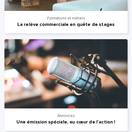
Quelle est la pertinence de cette page?
Formations et métiers
La relève commerciale en quête de stages
Prénom et nom*
Adresse e-mail*
Message*
Commentaire*
Annonces
Envoyer
Envoyer
Une émission spéciale, au cœur de l’action !