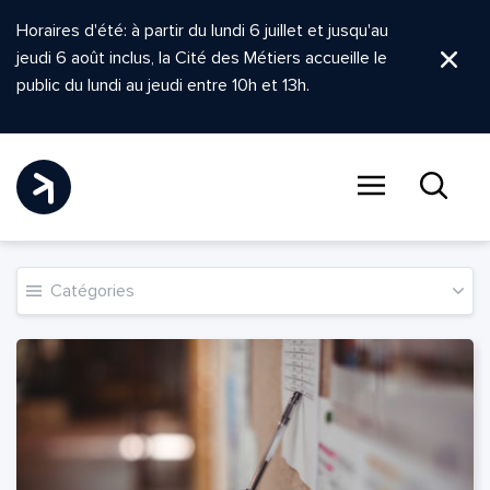
Horaires d'été: à partir du lundi 6 juillet et jusqu'au
jeudi 6 août inclus, la Cité des Métiers accueille le
Ferm
public du lundi au jeudi entre 10h et 13h.
Menu
Recher
Actualité
Catégories