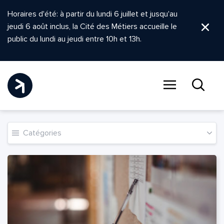
Horaires d'été: à partir du lundi 6 juillet et jusqu'au
jeudi 6 août inclus, la Cité des Métiers accueille le
Ferm
public du lundi au jeudi entre 10h et 13h.
Menu
Recher
Actualité
Catégories