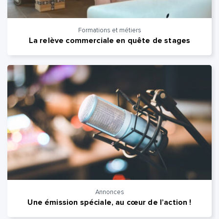
Quelle est la pertinence de cette page?
Formations et métiers
La relève commerciale en quête de stages
Prénom et nom*
Adresse e-mail*
Message*
Commentaire*
Annonces
Envoyer
Envoyer
Une émission spéciale, au cœur de l’action !