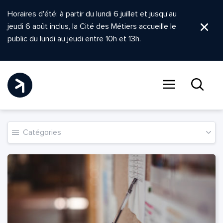
Horaires d'été: à partir du lundi 6 juillet et jusqu'au
jeudi 6 août inclus, la Cité des Métiers accueille le
Ferm
public du lundi au jeudi entre 10h et 13h.
Menu
Recher
Actualité
Catégories