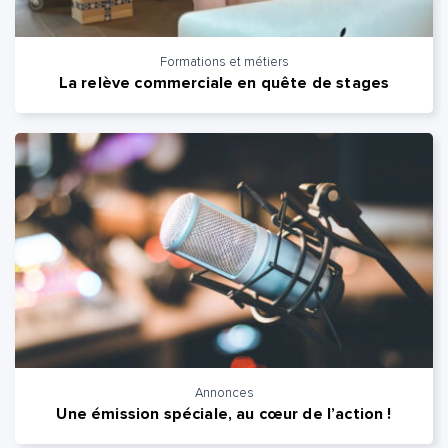
Quelle est la pertinence de cette page?
Formations et métiers
La relève commerciale en quête de stages
Prénom et nom*
Adresse e-mail*
Message*
Commentaire*
Annonces
Envoyer
Envoyer
Une émission spéciale, au cœur de l’action !